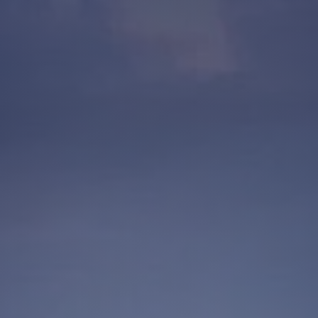
nga med i. På scen möter vi starka
y spelas av Lovisa Bengtsson och
enskapen. En berättelse om kärlek,
örst såg dagens ljus. Medverkar gör
nholtz och Emil Henrohn tillsammans
reografi av Jennie Widegren och
 snabbare, snyggare och mer visuell –
evererar storslagen underhållning.
 dejt, kollegor eller familjen. En
cal. Precis som du minns den. Fast
ceras av 2Entertain och Vicky
kalen!