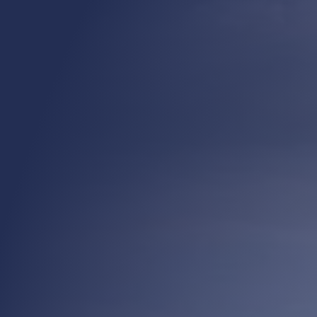
ed to You och You’re the One That I Want – låtar alla kan, älskar och vill sju
dliga karaktärer med skarp humor, högt tempo och precision. Sandy och Dann
å unga människor som försöker hitta sig själva, varandra och sin plats i gem
ap och modet att våga vara den man är – lika relevant idag som när Grease f
 Pia Tärnström, Vanja Engström, Arantxa Alvarez, Anna Mannheimer, Nils Rei
mble och liveorkester. Regi och svensk dialog står Klas Wiljergård för, ko
ng av Nils-Petter Ankarblom. Denna uppsättning är en uppdaterad tolkning –
 för originalet. Resultatet är en musikal som förenar nostalgi med nutid och l
al är den ultimata feelgood-upplevelsen – perfekt för en kväll med vänner, en
r alla generationer som lämnar publiken euforisk. Det här är Grease The Musi
ginalmanus är skrivet av Jim Jacobs och Warren Casey Föreställningen produ
 Hos oss bokar du enkelt ditt hotellpaket med biljetter och boende till musi