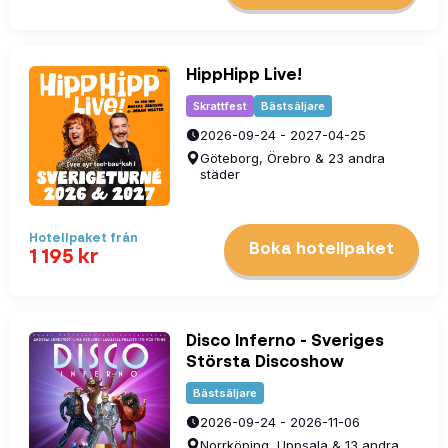
HippHipp Live!
Skrattfest
Bästsäljare
2026-09-24 - 2027-04-25
Göteborg, Örebro & 23 andra
städer
Hotellpaket
från
Boka hotellpaket
1 195
kr
Disco Inferno - Sveriges
Största Discoshow
Bästsäljare
2026-09-24 - 2026-11-06
Norrköping, Uppsala & 13 andra