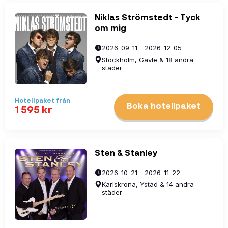
Niklas Strömstedt - Tyck
om mig
2026-09-11 - 2026-12-05
Stockholm, Gävle & 18 andra
städer
Hotellpaket
från
Boka hotellpaket
1 595
kr
Sten & Stanley
2026-10-21 - 2026-11-22
Karlskrona, Ystad & 14 andra
städer