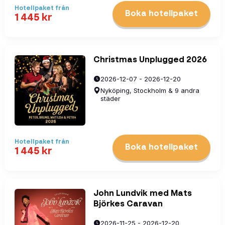
Hotellpaket
från
Boka hotellpaket
1 445
kr
Christmas Unplugged 2026
2026-12-07 - 2026-12-20
Nyköping, Stockholm & 9 andra
städer
Hotellpaket
från
Boka hotellpaket
1 445
kr
John Lundvik med Mats
Björkes Caravan
2026-11-25 - 2026-12-20