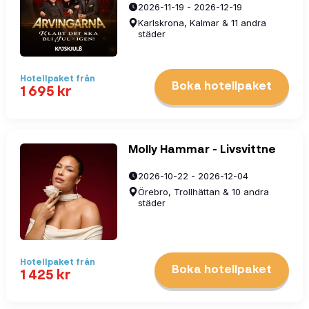
2026-11-19 - 2026-12-19
Karlskrona, Kalmar & 11 andra
städer
Hotellpaket
från
Boka hotellpaket
1 695
kr
Molly Hammar - Livsvittne
2026-10-22 - 2026-12-04
Örebro, Trollhättan & 10 andra
städer
Hotellpaket
från
Boka hotellpaket
1 425
kr