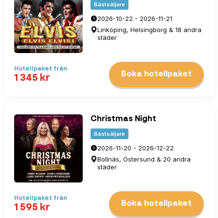
Bästsäljare
2026-10-22 - 2026-11-21
Linköping, Helsingborg & 18 andra
städer
Hotellpaket
från
Boka hotellpaket
1 345
kr
Christmas Night
Bästsäljare
2026-11-20 - 2026-12-22
Bollnäs, Östersund & 20 andra
städer
Hotellpaket
från
Boka hotellpaket
1 595
kr