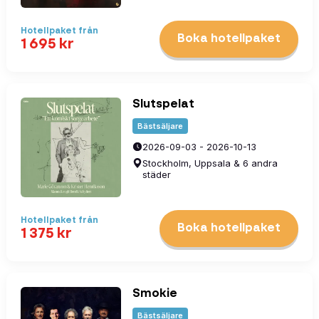
Hotellpaket
från
Boka hotellpaket
1 695
kr
Slutspelat
Bästsäljare
2026-09-03 - 2026-10-13
Stockholm, Uppsala & 6 andra
städer
Hotellpaket
från
Boka hotellpaket
1 375
kr
Smokie
Bästsäljare