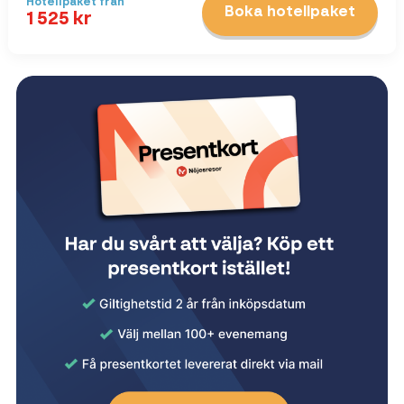
Hotellpaket
från
Boka hotellpaket
1 525
kr