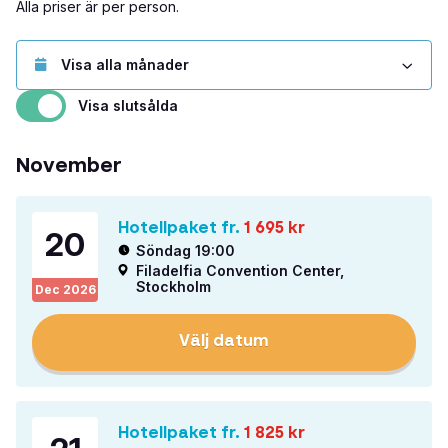
Alla priser är per person.
Visa slutsålda
November
Hotellpaket fr.
1 695
kr
20
Söndag 19:00
Filadelfia Convention Center,
Stockholm
Dec
2026
Välj datum
Hotellpaket fr.
1 825
kr