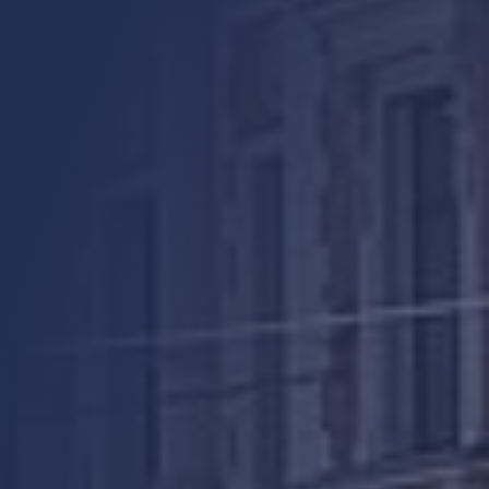
ed to You och You’re the One That I Want – låtar alla kan, älskar och vill sju
dliga karaktärer med skarp humor, högt tempo och precision. Sandy och Dann
å unga människor som försöker hitta sig själva, varandra och sin plats i gem
ap och modet att våga vara den man är – lika relevant idag som när Grease f
 Pia Tärnström, Vanja Engström, Arantxa Alvarez, Anna Mannheimer, Nils Rei
mble och liveorkester. Regi och svensk dialog står Klas Wiljergård för, ko
ng av Nils-Petter Ankarblom. Denna uppsättning är en uppdaterad tolkning –
 för originalet. Resultatet är en musikal som förenar nostalgi med nutid och l
al är den ultimata feelgood-upplevelsen – perfekt för en kväll med vänner, en
r alla generationer som lämnar publiken euforisk. Det här är Grease The Musi
ginalmanus är skrivet av Jim Jacobs och Warren Casey Föreställningen produ
 Hos oss bokar du enkelt ditt hotellpaket med biljetter och boende till musi