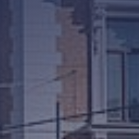
nga med i. På scen möter vi starka
y spelas av Lovisa Bengtsson och
enskapen. En berättelse om kärlek,
örst såg dagens ljus. Medverkar gör
nholtz och Emil Henrohn tillsammans
reografi av Jennie Widegren och
 snabbare, snyggare och mer visuell –
evererar storslagen underhållning.
 dejt, kollegor eller familjen. En
cal. Precis som du minns den. Fast
ceras av 2Entertain och Vicky
kalen!