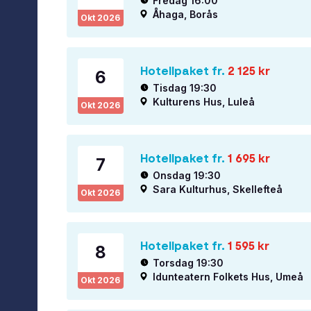
Fredag 16:00
Åhaga, Borås
Okt
2026
Hotellpaket fr.
2 125
kr
6
Tisdag 19:30
Kulturens Hus, Luleå
Okt
2026
Hotellpaket fr.
1 695
kr
7
Onsdag 19:30
Sara Kulturhus, Skellefteå
Okt
2026
Hotellpaket fr.
1 595
kr
8
Torsdag 19:30
Idunteatern Folkets Hus, Umeå
Okt
2026