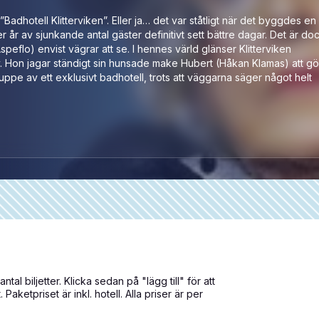
Badhotell Klitterviken”. Eller ja… det var ståtligt när det byggdes en
er år av sjunkande antal gäster definitivt sett bättre dagar. Det är do
flo) envist vägrar att se. I hennes värld glänser Klitterviken
d liv. Hon jagar ständigt sin hunsade make Hubert (Håkan Klamas) att gö
uppe av ett exklusivt badhotell, trots att väggarna säger något helt
ntal biljetter. Klicka sedan på "lägg till" för att
Paketpriset är inkl. hotell. Alla priser är per