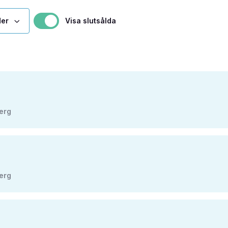
Visa slutsålda
berg
berg