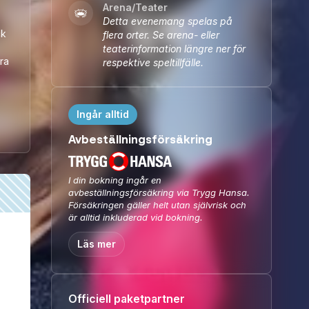
Arena/Teater
Detta evenemang spelas på
ck
flera orter. Se arena- eller
teaterinformation längre ner för
ra
respektive speltillfälle.
Ingår alltid
Avbeställningsförsäkring
I din bokning ingår en
avbeställningsförsäkring via Trygg Hansa.
Försäkringen gäller helt utan självrisk och
är alltid inkluderad vid bokning.
Läs mer
Officiell paketpartner