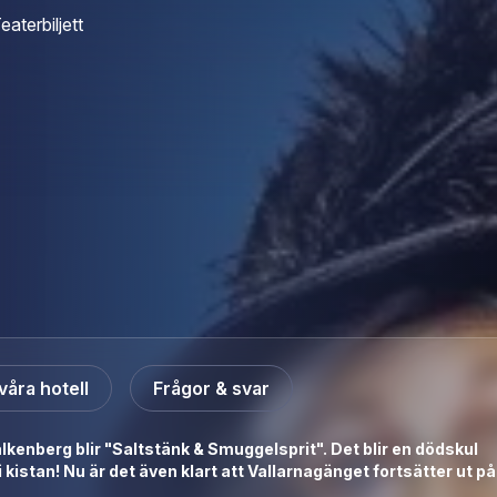
eaterbiljett
våra hotell
Frågor & svar
alkenberg blir "Saltstänk & Smuggelsprit".
Det blir en dödskul
i kistan! Nu är det även klart att Vallarnagänget fortsätter ut på