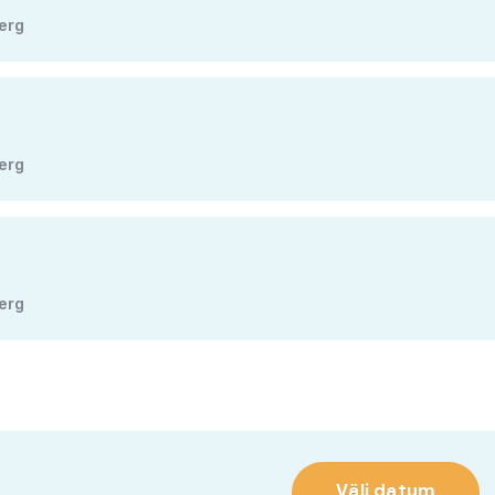
berg
berg
berg
Välj datum