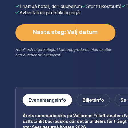
1 natt på hotell, del i dubbelrum
Stor frukostbuffé
T
Avbeställningsförsäkring ingår
Nästa steg: Välj datum
Hotell och biljettkategori kan uppgraderas. Alla skatter
och avgifter är inkluderat.
Evenemangsinfo
Biljettinfo
Se 
Årets sommarbuskis på Vallarnas Friluftsteater i F
saltstänkt bad-buskis där det är alldeles för trångt 
stor Sverigeturné hösten 2026.