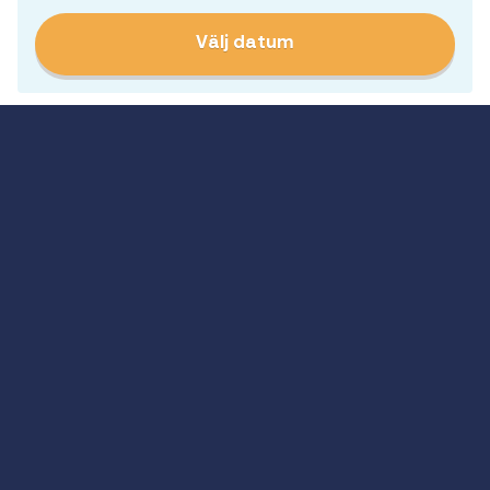
Välj datum
20
Hotellpaket fr.
1 295
kr
Fredag 15:00
Södra Teatern, Stockholm
Nov
2026
Välj datum
20
Hotellpaket fr.
1 295
kr
Fredag 19:30
Södra Teatern, Stockholm
Nov
2026