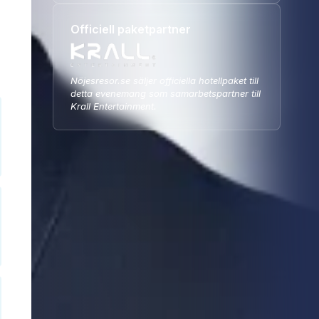
Officiell paketpartner
Nöjesresor.se säljer officiella hotellpaket till
detta evenemang som samarbetspartner till
Krall Entertainment.