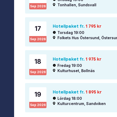
Tonhallen, Sundsvall
Sep
2026
Hotellpaket fr.
1 795
kr
17
Torsdag 19:00
Folkets Hus Östersund, Östersu
Sep
2026
Hotellpaket fr.
1 975
kr
18
Fredag 19:00
Kulturhuset, Bollnäs
Sep
2026
Hotellpaket fr.
1 895
kr
19
Lördag 18:00
Kulturcentrum, Sandviken
Sep
2026