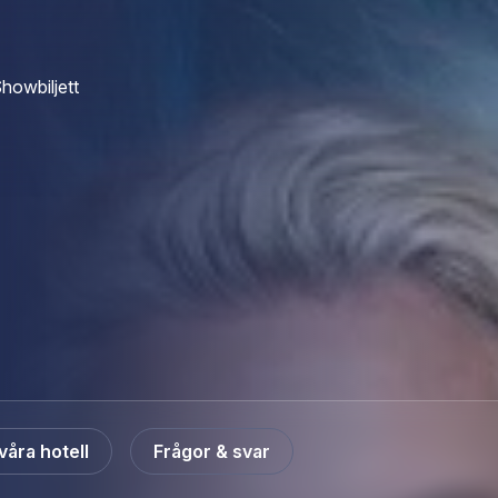
ed to You och You’re the One That I Want – låtar alla kan, älskar och vill sju
dliga karaktärer med skarp humor, högt tempo och precision. Sandy och Dann
å unga människor som försöker hitta sig själva, varandra och sin plats i gem
ap och modet att våga vara den man är – lika relevant idag som när Grease f
 Pia Tärnström, Vanja Engström, Arantxa Alvarez, Anna Mannheimer, Nils Rei
howbiljett
mble och liveorkester. Regi och svensk dialog står Klas Wiljergård för, ko
ng av Nils-Petter Ankarblom. Denna uppsättning är en uppdaterad tolkning –
 för originalet. Resultatet är en musikal som förenar nostalgi med nutid och l
al är den ultimata feelgood-upplevelsen – perfekt för en kväll med vänner, en
r alla generationer som lämnar publiken euforisk. Det här är Grease The Musi
ginalmanus är skrivet av Jim Jacobs och Warren Casey Föreställningen produ
 Hos oss bokar du enkelt ditt hotellpaket med biljetter och boende till musi
våra hotell
Frågor & svar