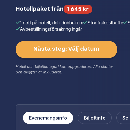
Hopelessly Devot
stjärnor och ty
Hotellpaket från
1 645 kr
Anton Ewald – tv
identitet, vänsk
även Boris René,
1 natt på hotell, del i dubbelrum
Stor frukostbuffé
S
med en stor ense
musikalisk ledni
Avbeställningsförsäkring ingår
med full respekt
Grease The Music
föreställning fö
ännu bättre. Ori
Nästa steg: Välj datum
Nöjesproduktion.
Hotell och biljettkategori kan uppgraderas. Alla skatter
och avgifter är inkluderat.
Evenemangsinfo
Biljettinfo
Se 