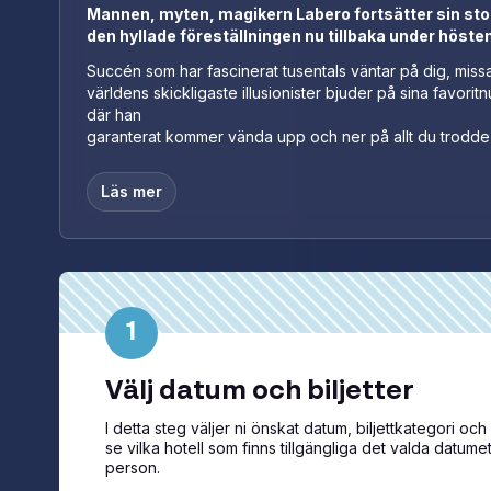
Mannen, myten, magikern Labero fortsätter sin st
den hyllade föreställningen nu tillbaka under hösten
Succén som har fascinerat tusentals väntar på dig, missa
världens skickligaste illusionister bjuder på sina favo
där han
garanterat kommer vända upp och ner på allt du trodde va
Läs mer
1
Välj datum och biljetter
I detta steg väljer ni önskat datum, biljettkategori och a
se vilka hotell som finns tillgängliga det valda datumet. 
person.