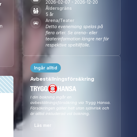
2026-02-07 - 2026-12-20
r
Åldersgräns
5 år
Arena/Teater
on
Detta evenemang spelas på
flera orter. Se arena- eller
teaterinformation längre ner för
respektive speltillfälle.
Ingår alltid
Avbeställningsförsäkring
I din bokning ingår en
avbeställningsförsäkring via Trygg Hansa.
Försäkringen gäller helt utan självrisk och
är alltid inkluderad vid bokning.
Läs mer