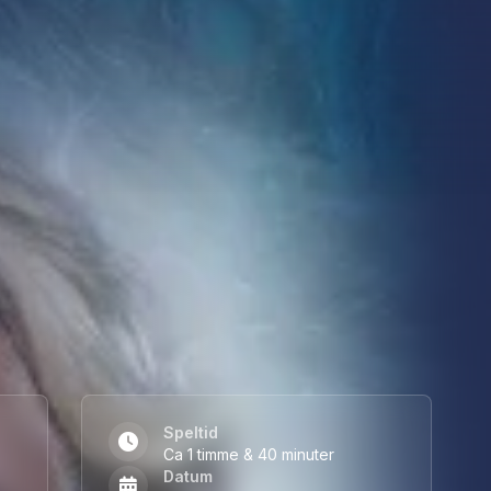
nga med i. På scen möter vi starka
y spelas av Lovisa Bengtsson och
enskapen. En berättelse om kärlek,
örst såg dagens ljus. Medverkar gör
nholtz och Emil Henrohn tillsammans
reografi av Jennie Widegren och
 snabbare, snyggare och mer visuell –
evererar storslagen underhållning.
 dejt, kollegor eller familjen. En
cal. Precis som du minns den. Fast
ceras av 2Entertain och Vicky
kalen!
Speltid
Ca 1 timme & 40 minuter
Datum