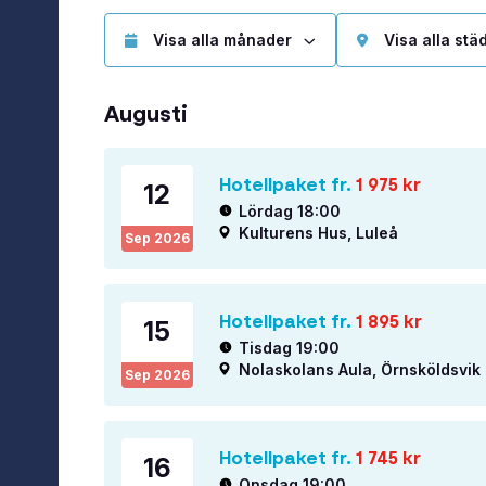
Augusti
Hotellpaket fr.
1 975
kr
12
Lördag 18:00
Kulturens Hus, Luleå
Sep
2026
Hotellpaket fr.
1 895
kr
15
Tisdag 19:00
Nolaskolans Aula, Örnsköldsvik
Sep
2026
Hotellpaket fr.
1 745
kr
16
Onsdag 19:00