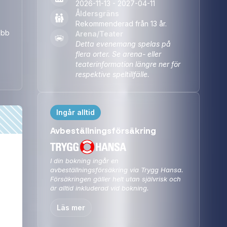
2026-11-13 - 2027-04-11
Åldersgräns
Rekommenderad från 13 år.
abb
Arena/Teater
Detta evenemang spelas på
flera orter. Se arena- eller
teaterinformation längre ner för
respektive speltillfälle.
Ingår alltid
Avbeställningsförsäkring
I din bokning ingår en
avbeställningsförsäkring via Trygg Hansa.
Försäkringen gäller helt utan självrisk och
är alltid inkluderad vid bokning.
Läs mer