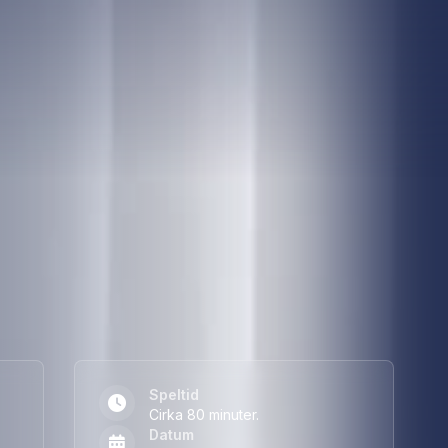
nga med i. På scen möter vi starka
y spelas av Lovisa Bengtsson och
enskapen. En berättelse om kärlek,
örst såg dagens ljus. Medverkar gör
nholtz och Emil Henrohn tillsammans
reografi av Jennie Widegren och
 snabbare, snyggare och mer visuell –
evererar storslagen underhållning.
 dejt, kollegor eller familjen. En
cal. Precis som du minns den. Fast
ceras av 2Entertain och Vicky
kalen!
Speltid
Cirka 80 minuter.
Datum