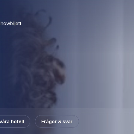
ed to You och You’re the One That I Want – låtar alla kan, älskar och vill sju
dliga karaktärer med skarp humor, högt tempo och precision. Sandy och Dann
å unga människor som försöker hitta sig själva, varandra och sin plats i gem
ap och modet att våga vara den man är – lika relevant idag som när Grease f
 Pia Tärnström, Vanja Engström, Arantxa Alvarez, Anna Mannheimer, Nils Rei
howbiljett
mble och liveorkester. Regi och svensk dialog står Klas Wiljergård för, ko
ng av Nils-Petter Ankarblom. Denna uppsättning är en uppdaterad tolkning –
 för originalet. Resultatet är en musikal som förenar nostalgi med nutid och l
al är den ultimata feelgood-upplevelsen – perfekt för en kväll med vänner, en
r alla generationer som lämnar publiken euforisk. Det här är Grease The Musi
ginalmanus är skrivet av Jim Jacobs och Warren Casey Föreställningen produ
 Hos oss bokar du enkelt ditt hotellpaket med biljetter och boende till musi
våra hotell
Frågor & svar