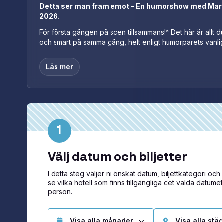
Detta ser man fram emot - En humorshow med Mari
2026.
För första gången på scen tillsammans!* Det här är allt d
och smart på samma gång, helt enligt humorparets vanli
Läs mer
1
Välj datum och biljetter
I detta steg väljer ni önskat datum, biljettkategori och a
se vilka hotell som finns tillgängliga det valda datumet. 
person.