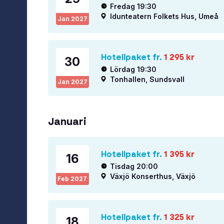
Fredag 19:30
Idunteatern Folkets Hus, Umeå
Jan
2027
Hotellpaket fr.
1 295
kr
30
Lördag 19:30
Tonhallen, Sundsvall
Jan
2027
Januari
Hotellpaket fr.
1 395
kr
16
Tisdag 20:00
Växjö Konserthus, Växjö
Feb
2027
Hotellpaket fr.
1 325
kr
18