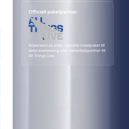
Officiell paketpartner
Nöjesresor.se säljer officiella hotellpaket till
detta evenemang som samarbetspartner till
All Things Live.