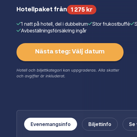
Hopelessly Devot
stjärnor och ty
Hotellpaket från
1 275 kr
Anton Ewald – tv
identitet, vänsk
även Boris René,
1 natt på hotell, del i dubbelrum
Stor frukostbuffé
S
med en stor ense
musikalisk ledni
Avbeställningsförsäkring ingår
med full respekt
Grease The Music
föreställning fö
ännu bättre. Ori
Nästa steg: Välj datum
Nöjesproduktion.
Hotell och biljettkategori kan uppgraderas. Alla skatter
och avgifter är inkluderat.
Evenemangsinfo
Biljettinfo
Se 