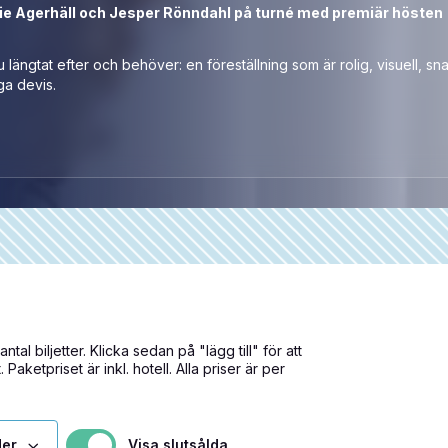
e Agerhäll och Jesper Rönndahl på turné med premiär hösten
u längtat efter och behöver: en föreställning som är rolig, visuell, sn
ga devis.
ntal biljetter. Klicka sedan på "lägg till" för att
Paketpriset är inkl. hotell. Alla priser är per
Visa slutsålda