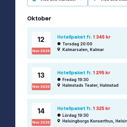
Oktober
Hotellpaket fr.
1 345
kr
12
Torsdag 20:00
Kalmarsalen, Kalmar
Nov
2026
Hotellpaket fr.
1 295
kr
13
Fredag 19:30
Halmstads Teater, Halmstad
Nov
2026
Hotellpaket fr.
1 325
kr
14
Lördag 19:30
Helsingborgs Konserthus, Helsi
Nov
2026