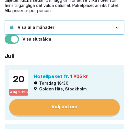
biljetter. Klicka sedan på "lägg till" för att se vilka hotell som
finns tillgängliga det valda datumet. Paketpriset är inkl. hotell.
Alla priser är per person.
Visa slutsålda
Juli
20
Hotellpaket fr.
1 905
kr
Torsdag 18:30
Golden Hits, Stockholm
Aug
2026
Välj datum