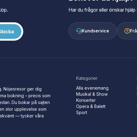
köp.
Har du frågor eller önskar hjä
Kundservice
Frå
Kategorier
Alla evenemang
ig. Nöjesresor ger dig
Musikal & Show
mma bokning – precis som
Konserter
sedan. Du bokar på sajten
Opera & Balett
r en stor upplevelse som
Sport
bekvämt — tycker våra