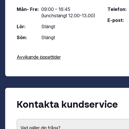
ed to You och You’re the One That I Want – låtar alla kan, älskar och vill sju
dliga karaktärer med skarp humor, högt tempo och precision. Sandy och Dann
Mån- Fre:
09:00 – 16:45
Telefon:
å unga människor som försöker hitta sig själva, varandra och sin plats i gem
ap och modet att våga vara den man är – lika relevant idag som när Grease f
(lunchstängt 12.00-13.00)
 Pia Tärnström, Vanja Engström, Arantxa Alvarez, Anna Mannheimer, Nils Rei
E-post:
mble och liveorkester. Regi och svensk dialog står Klas Wiljergård för, ko
Lör:
Stängt
ng av Nils-Petter Ankarblom. Denna uppsättning är en uppdaterad tolkning –
 för originalet. Resultatet är en musikal som förenar nostalgi med nutid och l
al är den ultimata feelgood-upplevelsen – perfekt för en kväll med vänner, en
Sön:
Stängt
r alla generationer som lämnar publiken euforisk. Det här är Grease The Musi
ginalmanus är skrivet av Jim Jacobs och Warren Casey Föreställningen produ
 Hos oss bokar du enkelt ditt hotellpaket med biljetter och boende till musi
Avvikande öppettider
Kontakta kundservice