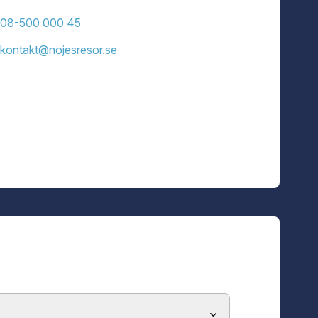
nga med i. På scen möter vi starka
y spelas av Lovisa Bengtsson och
08-500 000 45
enskapen. En berättelse om kärlek,
örst såg dagens ljus. Medverkar gör
nholtz och Emil Henrohn tillsammans
kontakt@nojesresor.se
reografi av Jennie Widegren och
 snabbare, snyggare och mer visuell –
evererar storslagen underhållning.
 dejt, kollegor eller familjen. En
cal. Precis som du minns den. Fast
ceras av 2Entertain och Vicky
kalen!