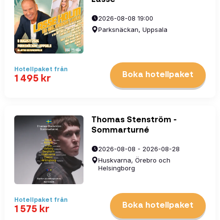
2026-08-08 19:00
Parksnäckan, Uppsala
Hotellpaket
från
Boka hotellpaket
1 495
kr
Thomas Stenström -
Sommarturné
2026-08-08 - 2026-08-28
Huskvarna, Örebro och
Helsingborg
Hotellpaket
från
Boka hotellpaket
1 575
kr