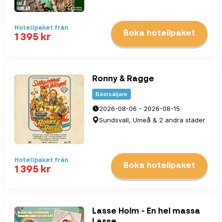
Hotellpaket
från
Boka hotellpaket
1 395
kr
Ronny & Ragge
Bästsäljare
2026-08-06 - 2026-08-15
Sundsvall, Umeå & 2 andra städer
Hotellpaket
från
Boka hotellpaket
1 395
kr
Lasse Holm - En hel massa
Lasse