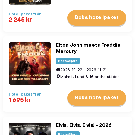
Hotellpaket
från
Boka hotellpaket
2 245
kr
Elton John meets Freddie
Mercury
Bästsäljare
2026-10-22 - 2026-11-21
Malmö, Lund & 16 andra städer
Hotellpaket
från
Boka hotellpaket
1 695
kr
Elvis, Elvis, Elvis! - 2026
Bästsäljare