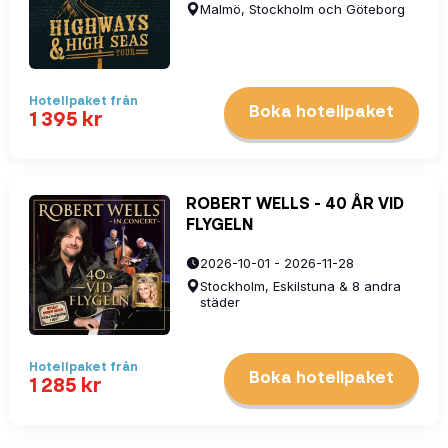
Malmö, Stockholm och Göteborg
Hotellpaket
från
Boka hotellpaket
1 395
kr
ROBERT WELLS - 40 ÅR VID
FLYGELN
2026-10-01 - 2026-11-28
Stockholm, Eskilstuna & 8 andra
städer
Hotellpaket
från
Boka hotellpaket
1 285
kr