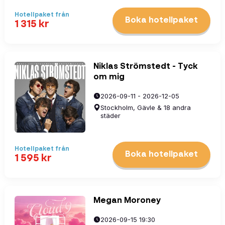
Hotellpaket
från
Boka hotellpaket
1 315
kr
Niklas Strömstedt - Tyck
om mig
2026-09-11 - 2026-12-05
Stockholm, Gävle & 18 andra
städer
Hotellpaket
från
Boka hotellpaket
1 595
kr
Megan Moroney
2026-09-15 19:30