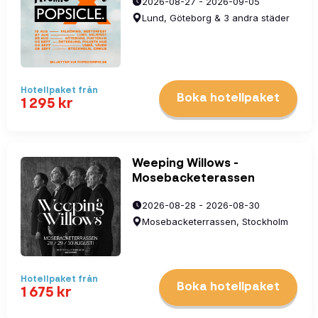
2026-08-27 - 2026-09-05
Lund, Göteborg & 3 andra städer
Hotellpaket
från
Boka hotellpaket
1 295
kr
Weeping Willows -
Mosebacketerassen
2026-08-28 - 2026-08-30
Mosebacketerrassen, Stockholm
Hotellpaket
från
Boka hotellpaket
1 675
kr