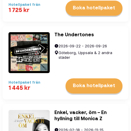
Hotellpaket
från
Boka hotellpaket
1 725
kr
The Undertones
2026-09-22 - 2026-09-26
Göteborg, Uppsala & 2 andra
städer
Hotellpaket
från
Boka hotellpaket
1 445
kr
Enkel, vacker, öm – En
hyllning till Monica Z
2026-02-18 - 2026-11-15