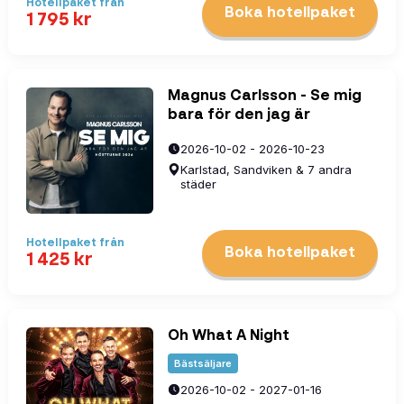
Hotellpaket
från
Boka hotellpaket
1 795
kr
Magnus Carlsson - Se mig
bara för den jag är
2026-10-02 - 2026-10-23
Karlstad, Sandviken & 7 andra
städer
Hotellpaket
från
Boka hotellpaket
1 425
kr
Oh What A Night
Bästsäljare
2026-10-02 - 2027-01-16