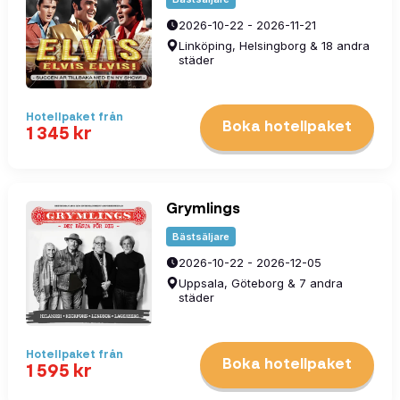
2026-10-22 - 2026-11-21
Linköping, Helsingborg & 18 andra
städer
Hotellpaket
från
Boka hotellpaket
1 345
kr
Grymlings
Bästsäljare
2026-10-22 - 2026-12-05
Uppsala, Göteborg & 7 andra
städer
Hotellpaket
från
Boka hotellpaket
1 595
kr