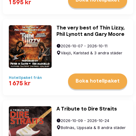
Boka hotellpaket
1 595
kr
The very best of Thin Lizzy,
Phil Lynott and Gary Moore
2026-10-07 - 2026-10-11
Växjö, Karlstad & 3 andra städer
Hotellpaket
från
Boka hotellpaket
1 675
kr
A Tribute to Dire Straits
2026-10-09 - 2026-10-24
Bollnäs, Uppsala & 8 andra städer