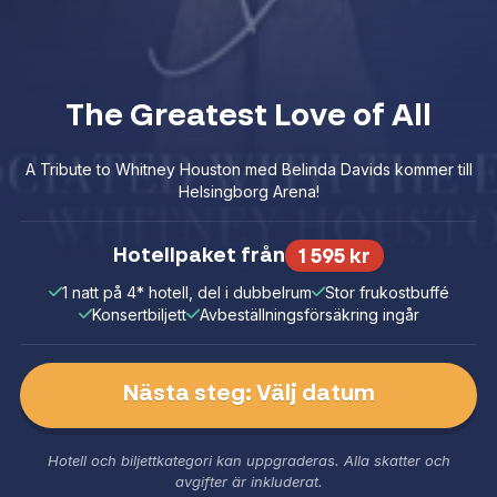
The Greatest Love of All
A Tribute to Whitney Houston med Belinda Davids kommer till
Helsingborg Arena!
Hotellpaket från
1 595 kr
1 natt på 4* hotell, del i dubbelrum
Stor frukostbuffé
Konsertbiljett
Avbeställningsförsäkring ingår
Nästa steg: Välj datum
Hotell och biljettkategori kan uppgraderas. Alla skatter och
avgifter är inkluderat.