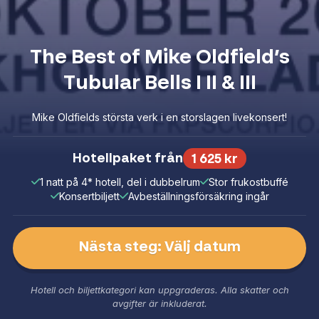
The Best of Mike Oldfield’s
Tubular Bells I II & III
Mike Oldfields största verk i en storslagen livekonsert!
Hotellpaket från
1 625 kr
1 natt på 4* hotell, del i dubbelrum
Stor frukostbuffé
Konsertbiljett
Avbeställningsförsäkring ingår
Nästa steg: Välj datum
Hotell och biljettkategori kan uppgraderas. Alla skatter och
avgifter är inkluderat.