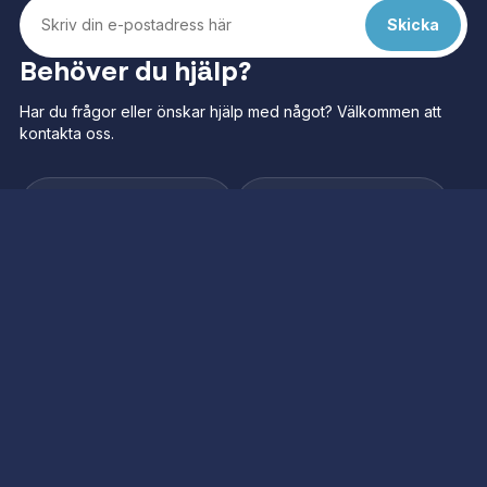
Behöver du hjälp?
Har du frågor eller önskar hjälp med något? Välkommen att
kontakta oss.
Kundservice
Frågor och svar
Kategorier
Navigera
Alla evenemang
Kundservice
Musikal & Show
Presentkort
Konserter
Grupp & Företag
Opera & Balett
Försäkring
Sport
Om Nöjesresor