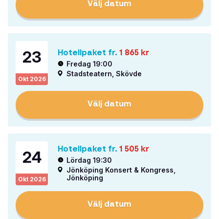
Välj datum
23
Hotellpaket fr.
1 865
kr
Fredag 19:00
Stadsteatern, Skövde
Okt
2026
Välj datum
Hotellpaket fr.
1 505
kr
24
Lördag 19:30
Jönköping Konsert & Kongress,
Jönköping
Okt
2026
Välj datum