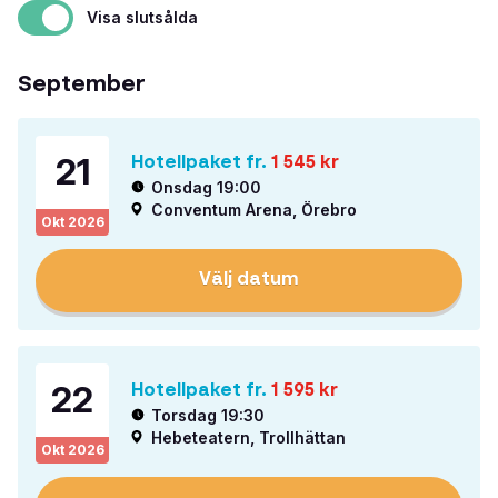
Visa slutsålda
September
21
Hotellpaket fr.
1 545
kr
Onsdag 19:00
Conventum Arena, Örebro
Okt
2026
Välj datum
22
Hotellpaket fr.
1 595
kr
Torsdag 19:30
Hebeteatern, Trollhättan
Okt
2026