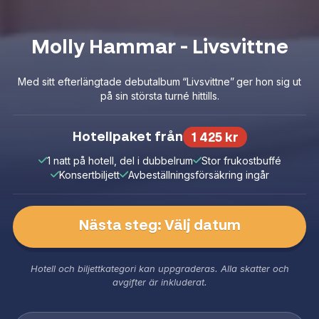
Molly Hammar - Livsvittne
Med sitt efterlängtade debutalbum “Livsvittne” ger hon sig ut
på sin största turné hittills.
Hotellpaket från
1 425 kr
1 natt på hotell, del i dubbelrum
Stor frukostbuffé
Konsertbiljett
Avbeställningsförsäkring ingår
Nästa steg: Välj datum
Hotell och biljettkategori kan uppgraderas. Alla skatter och
avgifter är inkluderat.