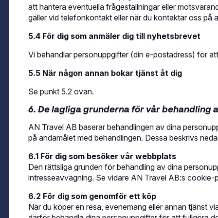
att hantera eventuella frågeställningar eller motsvar
gäller vid telefonkontakt eller när du kontaktar oss på a
5.4 För dig som anmäler dig till nyhetsbrevet
Vi behandlar personuppgifter (din e-postadress) för at
5.5 När någon annan bokar tjänst åt dig
Se punkt 5.2 ovan.
6. De lagliga grunderna för vår behandling 
AN Travel AB baserar behandlingen av dina personuppgi
på ändamålet med behandlingen. Dessa beskrivs neda
6.1 För dig som besöker vår webbplats
Den rättsliga grunden för behandling av dina personupp
intresseavvägning. Se vidare AN Travel AB:s cookie-p
6.2 För dig som genomför ett köp
När du köper en resa, evenemang eller annan tjänst via
därför behandla dina personuppgifter för att fullgöra det 