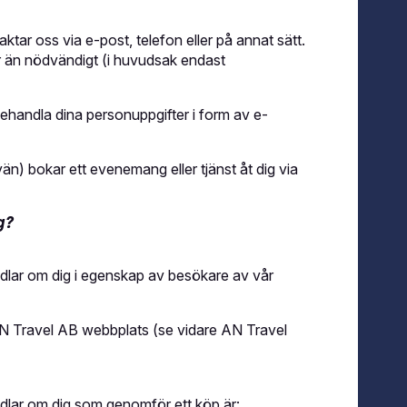
ktar oss via e-post, telefon eller på annat sätt.
r än nödvändigt (i huvudsak endast
behandla dina personuppgifter i form av e-
än) bokar ett evenemang eller tjänst åt dig via
g?
dlar om dig i egenskap av besökare av vår
N Travel AB webbplats (se vidare AN Travel
dlar om dig som genomför ett köp är: