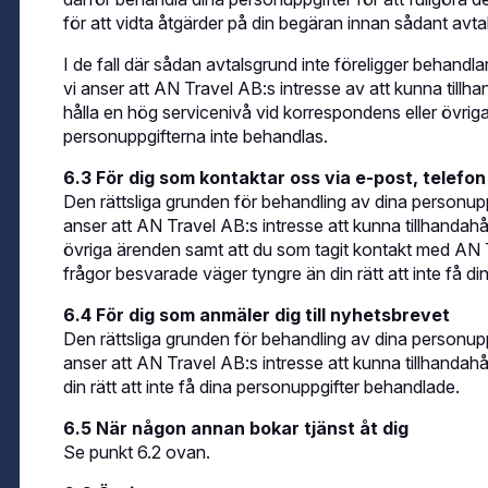
för att vidta åtgärder på din begäran innan sådant avtal
I de fall där sådan avtalsgrund inte föreligger behandla
vi anser att AN Travel AB:s intresse av att kunna tillhand
hålla en hög servicenivå vid korrespondens eller övriga
personuppgifterna inte behandlas.
6.3 För dig som kontaktar oss via e-post, telefon 
Den rättsliga grunden för behandling av dina personupp
anser att AN Travel AB:s intresse att kunna tillhandahå
övriga ärenden samt att du som tagit kontakt med AN T
frågor besvarade väger tyngre än din rätt att inte få d
6.4 För dig som anmäler dig till nyhetsbrevet
Den rättsliga grunden för behandling av dina personupp
anser att AN Travel AB:s intresse att kunna tillhandahå
din rätt att inte få dina personuppgifter behandlade.
6.5 När någon annan bokar tjänst åt dig
Se punkt 6.2 ovan.