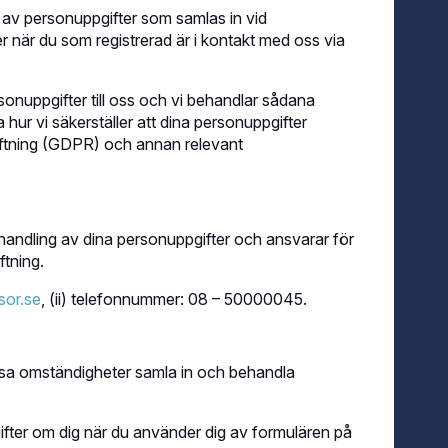
nga med i. På scen möter vi starka
g av personuppgifter som samlas in vid
y spelas av Lovisa Bengtsson och
enskapen. En berättelse om kärlek,
ler när du som registrerad är i kontakt med oss via
örst såg dagens ljus. Medverkar gör
nholtz och Emil Henrohn tillsammans
reografi av Jennie Widegren och
 snabbare, snyggare och mer visuell –
rsonuppgifter till oss och vi behandlar sådana
evererar storslagen underhållning.
a hur vi säkerställer att dina personuppgifter
 dejt, kollegor eller familjen. En
cal. Precis som du minns den. Fast
tiftning (GDPR) och annan relevant
ceras av 2Entertain och Vicky
kalen!
handling av dina personuppgifter och ansvarar för
ftning.
sor.se
, (ii) telefonnummer: 08 – 50000045.
ssa omständigheter samla in och behandla
fter om dig när du använder dig av formulären på