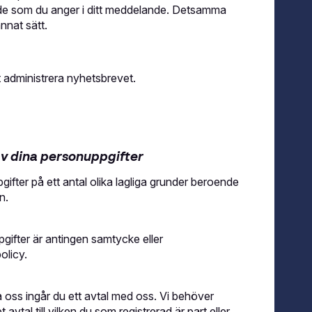
ande som du anger i ditt meddelande. Detsamma
nnat sätt.
t administrera nyhetsbrevet.
av dina personuppgifter
fter på ett antal olika lagliga grunder beroende
n.
gifter är antingen samtycke eller
olicy.
 oss ingår du ett avtal med oss. Vi behöver
avtal till vilken du som registrerad är part eller