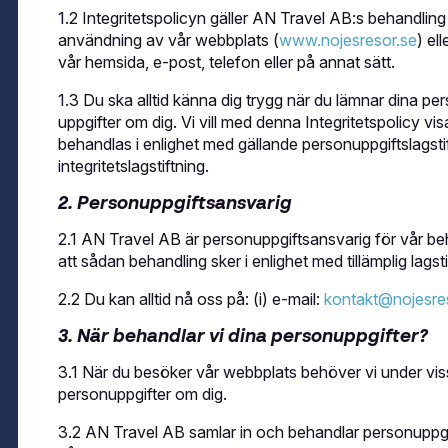
ed to You och You’re the One That I Want – låtar alla kan, älskar och vill sju
1.2 Integritetspolicyn gäller AN Travel AB:s behandlin
dliga karaktärer med skarp humor, högt tempo och precision. Sandy och Dann
å unga människor som försöker hitta sig själva, varandra och sin plats i gem
användning av vår webbplats (
www.nojesresor.se
) el
ap och modet att våga vara den man är – lika relevant idag som när Grease f
vår hemsida, e-post, telefon eller på annat sätt.
 Pia Tärnström, Vanja Engström, Arantxa Alvarez, Anna Mannheimer, Nils Rei
mble och liveorkester. Regi och svensk dialog står Klas Wiljergård för, ko
ng av Nils-Petter Ankarblom. Denna uppsättning är en uppdaterad tolkning –
1.3 Du ska alltid känna dig trygg när du lämnar dina pe
 för originalet. Resultatet är en musikal som förenar nostalgi med nutid och l
uppgifter om dig. Vi vill med denna Integritetspolicy vis
al är den ultimata feelgood-upplevelsen – perfekt för en kväll med vänner, en
r alla generationer som lämnar publiken euforisk. Det här är Grease The Musi
behandlas i enlighet med gällande personuppgiftslags
ginalmanus är skrivet av Jim Jacobs och Warren Casey Föreställningen produ
integritetslagstiftning.
 Hos oss bokar du enkelt ditt hotellpaket med biljetter och boende till musi
2. Personuppgiftsansvarig
2.1 AN Travel AB är personuppgiftsansvarig för vår be
att sådan behandling sker i enlighet med tillämplig lagsti
2.2 Du kan alltid nå oss på: (i) e-mail:
kontakt@nojesre
3. När behandlar vi dina personuppgifter?
3.1 När du besöker vår webbplats behöver vi under vi
personuppgifter om dig.
3.2 AN Travel AB samlar in och behandlar personuppgi