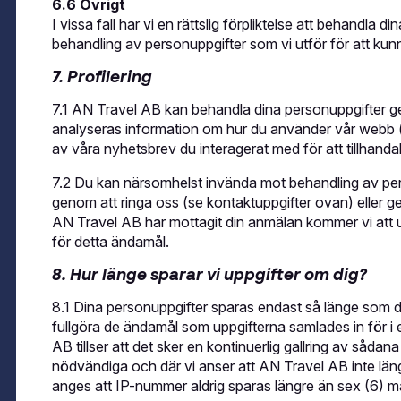
6.6 Övrigt
I vissa fall har vi en rättslig förpliktelse att behandla d
behandling av personuppgifter som vi utför för att kun
7. Profilering
7.1 AN Travel AB kan behandla dina personuppgifter g
analyseras information om hur du använder vår webb (
av våra nyhetsbrev du interagerat med för att tillhandah
7.2 Du kan närsomhelst invända mot behandling av per
genom att ringa oss (se kontaktuppgifter ovan) eller 
AN Travel AB har mottagit din anmälan kommer vi att 
för detta ändamål.
8. Hur länge sparar vi uppgifter om dig?
8.1 Dina personuppgifter sparas endast så länge som de
fullgöra de ändamål som uppgifterna samlades in för i 
AB tillser att det sker en kontinuerlig gallring av såda
nödvändiga och där vi anser att AN Travel AB inte lä
anges att IP-nummer aldrig sparas längre än sex (6) 