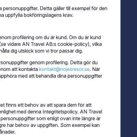
ina personuppgifter. Detta gäller till exempel för den
na uppfylla bokföringslagens krav.
enom profilering om du är kund. Om du är kund
se vidare AN Travel AB:s cookie-policy), vilka
ålla dig utskick som vi tror passar dig.
sonuppgifter genom profilering. Detta gör du
genom att kontakta
kontakt@nojesresor.se
. När
upphöra med att behandla dina personuppgifter
t finns ett behov av att spara dem för att
enlighet med denna Integritetspolicy. AN Travel
na personuppgifter som enligt ovan inte längre är
ngre har behov av uppgiften. Som exempel kan
månader.