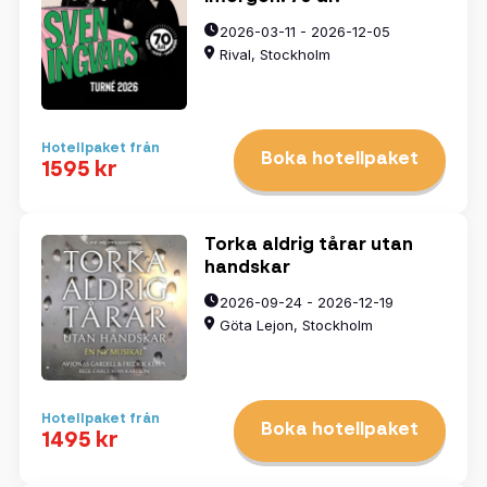
3
4
5
6
7
8
9
10
11
12
13
14
15
16
2026-03-11 - 2026-12-05
17
18
19
20
21
22
23
24
25
26
27
28
29
30
Rival, Stockholm
31
1
2
3
4
5
6
Hotellpaket från
Boka hotellpaket
1595 kr
Rensa datum
Torka aldrig tårar utan
handskar
Visa resultat
2026-09-24 - 2026-12-19
Göta Lejon, Stockholm
Hotellpaket från
Boka hotellpaket
1495 kr