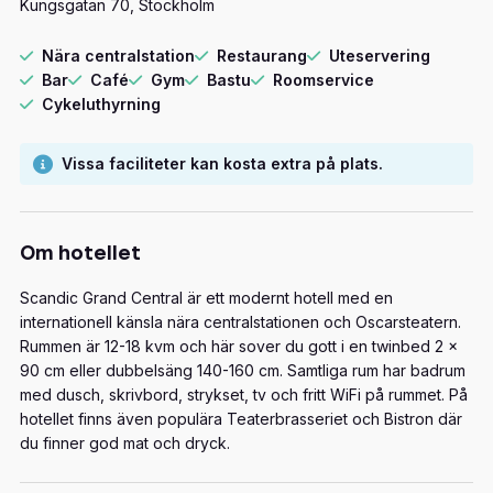
Kungsgatan 70, Stockholm
Nära centralstation
Restaurang
Uteservering
Bar
Café
Gym
Bastu
Roomservice
Cykeluthyrning
Vissa faciliteter kan kosta extra på plats.
Om hotellet
Scandic Grand Central är ett modernt hotell med en
internationell känsla nära centralstationen och Oscarsteatern.
Rummen är 12-18 kvm och här sover du gott i en twinbed 2 x
90 cm eller dubbelsäng 140-160 cm. Samtliga rum har badrum
med dusch, skrivbord, strykset, tv och fritt WiFi på rummet. På
hotellet finns även populära Teaterbrasseriet och Bistron där
du finner god mat och dryck.