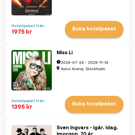
Hotellpaket från
Boka hotellpaket
1975 kr
Miss Li
2026-07-24 - 2026-11-14
Avicii Arena, Stockholm
Välj datum
Hotellpaket från
Boka hotellpaket
1395 kr
augusti
2026
mån
tis
ons
tors
fre
lör
sön
Sven Ingvars - Igår. Idag.
Imorgon. 70 år.
27
28
29
30
31
1
2