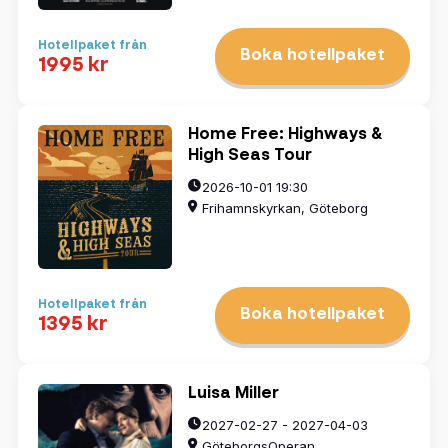
Hotellpaket från
Boka hotellpaket
1995 kr
Home Free: Highways &
High Seas Tour
2026-10-01 19:30
Frihamnskyrkan, Göteborg
Hotellpaket från
Boka hotellpaket
1395 kr
Luisa Miller
2027-02-27 - 2027-04-03
GöteborgsOperan,