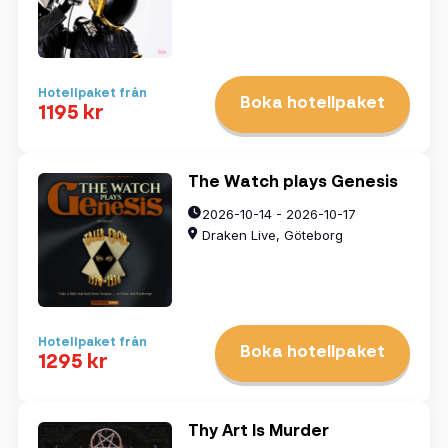
Hotellpaket från
Boka hotellpaket
1195 kr
The Watch plays Genesis
2026-10-14 - 2026-10-17
Draken Live, Göteborg
Välj datum
Hotellpaket från
Boka hotellpaket
1295 kr
augusti
2026
mån
tis
ons
tors
fre
lör
sön
Thy Art Is Murder
27
28
29
30
31
1
2