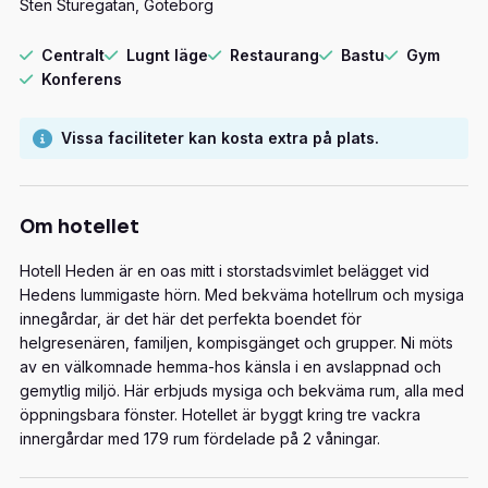
Sten Sturegatan, Göteborg
Centralt
Lugnt läge
Restaurang
Bastu
Gym
Konferens
Vissa faciliteter kan kosta extra på plats.
Om hotellet
Hotell Heden är en oas mitt i storstadsvimlet belägget vid
Hedens lummigaste hörn. Med bekväma hotellrum och mysiga
innegårdar, är det här det perfekta boendet för
helgresenären, familjen, kompisgänget och grupper. Ni möts
av en välkomnade hemma-hos känsla i en avslappnad och
gemytlig miljö. Här erbjuds mysiga och bekväma rum, alla med
öppningsbara fönster. Hotellet är byggt kring tre vackra
innergårdar med 179 rum fördelade på 2 våningar.