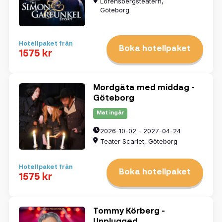
Lorensbergsteatern,
Göteborg
Hotellpaket från
Boka hotellpaket
1575 kr
Mordgåta med middag -
Göteborg
Mat ingår
2026-10-02 - 2027-04-24
Teater Scarlet, Göteborg
Hotellpaket från
Boka hotellpaket
1575 kr
Tommy Körberg -
Unplugged