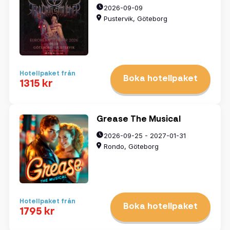
3
4
5
6
7
8
9
2026-09-09
10
11
12
13
14
15
16
17
18
19
20
21
22
23
Pustervik, Göteborg
24
25
26
27
28
29
30
31
1
2
3
4
5
6
Hotellpaket från
Boka hotellpaket
1315 kr
Rensa datum
Grease The Musical
Visa resultat
2026-09-25 - 2027-01-31
Rondo, Göteborg
Hotellpaket från
Boka hotellpaket
1795 kr