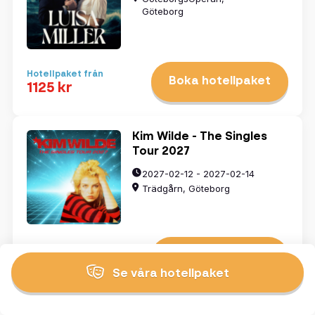
Göteborg
Hotellpaket från
Boka hotellpaket
1125 kr
Kim Wilde - The Singles
Tour 2027
2027-02-12 - 2027-02-14
Trädgårn, Göteborg
Hotellpaket från
Boka hotellpaket
1445 kr
Se våra hotellpaket
Rocknytt Indoor 2027