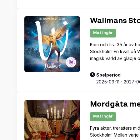
27
3
10
Wallmans St
17
24
31
Mat ingår
Kom och fira 35 år av h
Stockholm! En kväll på Wa
magisk värld av glädje
Spelperiod
2025-09-11 - 2027-0
Mordgåta me
Mat ingår
Fyra akter, trerätters 
Stockholm! Mellan varje 