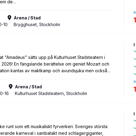
 vem de…
H
Arena / Stad
0-10
Brygghuset, Stockholm
I
t "Amadeus" sätts upp på Kulturhuset Stadsteatern i
 2026! En fängslande berättelse om geniet Mozart och
 relation kantas av maktkamp och avundsjuka men också…
H
Arena / Stad
0-16
Kulturhuset Stadsteatern, Stockholm
I
ke runt som ett musikaliskt fyrverkeri. Sveriges största
serande karneval i sambatakt med schlagergiganter,