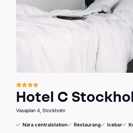
Hopelessly Devot
stjärnor och ty
Anton Ewald – tv
identitet, vänsk
även Boris René,
med en stor ense
musikalisk ledni
med full respekt
Grease The Music
föreställning fö
ännu bättre. Ori
Nöjesproduktion.
Hotel C Stockho
Vasaplan 4, Stockholm
Nära centralstation
Restaurang
Icebar
K