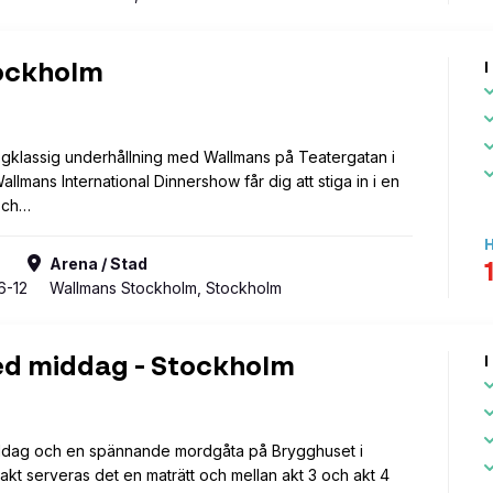
28
29
30
31
4
5
6
7
11
12
13
14
I
ockholm
18
19
20
21
25
26
27
28
1
2
3
4
ögklassig underhållning med Wallmans på Teatergatan i
llmans International Dinnershow får dig att stiga in i en
 och…
H
Rensa datum
Visa r
Arena / Stad
6-12
Wallmans Stockholm, Stockholm
I
d middag - Stockholm
middag och en spännande mordgåta på Brygghuset i
akt serveras det en maträtt och mellan akt 3 och akt 4