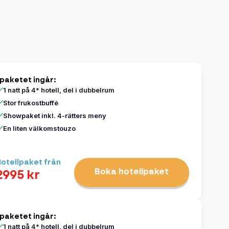
 paketet ingår:
1 natt på 4* hotell, del i dubbelrum
Stor frukostbuffé
Showpaket inkl. 4-rätters meny
En liten välkomstouzo
otellpaket från
Boka hotellpaket
2995 kr
 paketet ingår:
1 natt på 4* hotell, del i dubbelrum