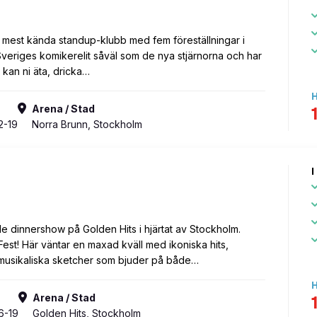
 mest kända standup-klubb med fem föreställningar i
veriges komikerelit såväl som de nya stjärnorna och har
 kan ni äta, dricka…
H
Arena / Stad
2-19
Norra Brunn, Stockholm
I
 dinnershow på Golden Hits i hjärtat av Stockholm.
est! Här väntar en maxad kväll med ikoniska hits,
 musikaliska sketcher som bjuder på både…
augusti
2026
H
Arena / Stad
tis
ons
tors
fre
6-19
Golden Hits, Stockholm