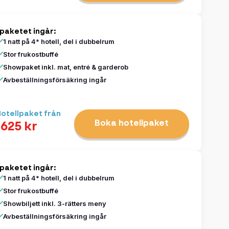
1
2
8
9
15
16
 paketet ingår:
22
23
1 natt på 4* hotell, del i dubbelrum
29
30
5
6
Stor frukostbuffé
Showpaket inkl. mat, entré & garderob
Avbeställningsförsäkring ingår
otellpaket från
esultat
Boka hotellpaket
1625 kr
 paketet ingår:
1 natt på 4* hotell, del i dubbelrum
Stor frukostbuffé
Showbiljett inkl. 3-rätters meny
Avbeställningsförsäkring ingår