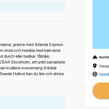
lmstema, granne med Arlanda Express
kvm stora och inredda med bekväma
dusch eller badkar, fåtöljer,
Inche
 ICEBAR Stockholm, ett unikt samarbete
Vasap
nnan kvällens evenemang (inträde
n Swede Hollow kan du äta och dricka
Hotel