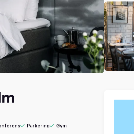
ed to You och You’re the One That I Want – låtar alla kan, älskar och vill sju
dliga karaktärer med skarp humor, högt tempo och precision. Sandy och Dann
å unga människor som försöker hitta sig själva, varandra och sin plats i gem
ap och modet att våga vara den man är – lika relevant idag som när Grease f
 Pia Tärnström, Vanja Engström, Arantxa Alvarez, Anna Mannheimer, Nils Rei
mble och liveorkester. Regi och svensk dialog står Klas Wiljergård för, ko
ng av Nils-Petter Ankarblom. Denna uppsättning är en uppdaterad tolkning –
 för originalet. Resultatet är en musikal som förenar nostalgi med nutid och l
al är den ultimata feelgood-upplevelsen – perfekt för en kväll med vänner, en
r alla generationer som lämnar publiken euforisk. Det här är Grease The Musi
ginalmanus är skrivet av Jim Jacobs och Warren Casey Föreställningen produ
 Hos oss bokar du enkelt ditt hotellpaket med biljetter och boende till musi
lm
onferens
Parkering
Gym