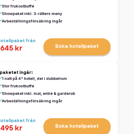
Stor frukostbuffé
Showpaket inkl. 3-rätters meny
Avbeställningsförsäkring ingår
otellpaket från
Boka hotellpaket
1645 kr
 paketet ingår:
1 natt på 4* hotell, del i dubbelrum
Stor frukostbuffé
Showpaket inkl. mat, entré & garderob
Avbeställningsförsäkring ingår
otellpaket från
Boka hotellpaket
1495 kr
lör
sön