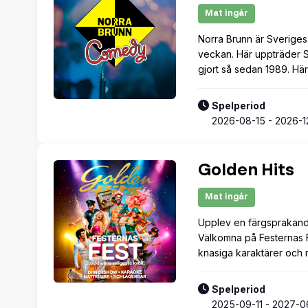
Mat ingår
Norra Brunn är Sveriges
veckan. Här uppträder S
gjort så sedan 1989. Här
Spelperiod
2026-08-15 - 2026-1
Golden Hits
Mat ingår
Välj datum
Upplev en färgsprakande
Välkomna på Festernas F
knasiga karaktärer och
Spelperiod
mån
2025-09-11 - 2027-0