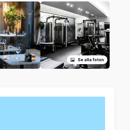
nga med i. På scen möter vi starka
y spelas av Lovisa Bengtsson och
enskapen. En berättelse om kärlek,
örst såg dagens ljus. Medverkar gör
nholtz och Emil Henrohn tillsammans
reografi av Jennie Widegren och
 snabbare, snyggare och mer visuell –
evererar storslagen underhållning.
 dejt, kollegor eller familjen. En
cal. Precis som du minns den. Fast
ceras av 2Entertain och Vicky
kalen!
Se alla foton