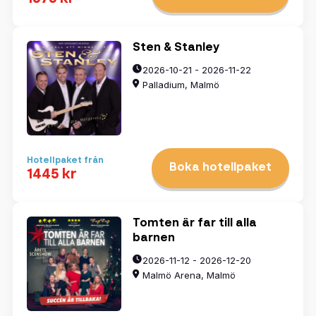
3
4
5
6
7
8
9
10
11
12
13
14
15
16
17
18
19
20
21
22
23
24
25
26
27
28
29
30
31
1
2
3
4
5
6
Sten & Stanley
2026-10-21 - 2026-11-22
Palladium, Malmö
Rensa datum
Hotellpaket från
Boka hotellpaket
1445 kr
Visa resultat
Tomten är far till alla
barnen
2026-11-12 - 2026-12-20
Malmö Arena, Malmö