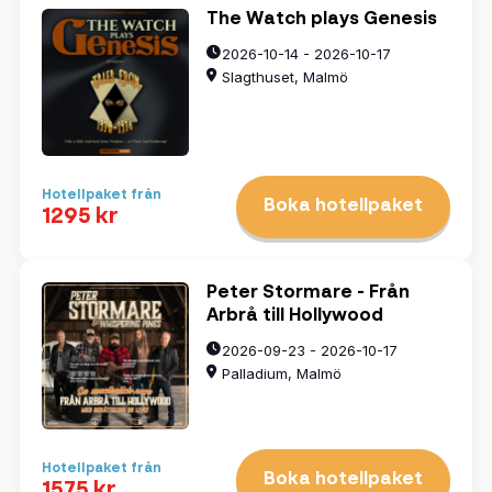
The Watch plays Genesis
2026-10-14 - 2026-10-17
Slagthuset, Malmö
Hotellpaket från
Boka hotellpaket
1295 kr
Peter Stormare - Från
Välj datum
Arbrå till Hollywood
2026-09-23 - 2026-10-17
Palladium, Malmö
augusti
2026
mån
tis
ons
tors
fre
lör
sön
Hotellpaket från
Boka hotellpaket
1575 kr
27
28
29
30
31
1
2