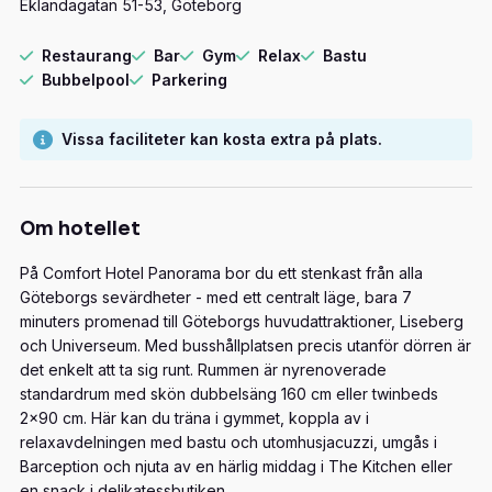
Eklandagatan 51-53, Göteborg
Restaurang
Bar
Gym
Relax
Bastu
Bubbelpool
Parkering
Vissa faciliteter kan kosta extra på plats.
Om hotellet
På Comfort Hotel Panorama bor du ett stenkast från alla
Göteborgs sevärdheter - med ett centralt läge, bara 7
minuters promenad till Göteborgs huvudattraktioner, Liseberg
och Universeum. Med busshållplatsen precis utanför dörren är
det enkelt att ta sig runt. Rummen är nyrenoverade
standardrum med skön dubbelsäng 160 cm eller twinbeds
2x90 cm. Här kan du träna i gymmet, koppla av i
relaxavdelningen med bastu och utomhusjacuzzi, umgås i
Barception och njuta av en härlig middag i The Kitchen eller
en snack i delikatessbutiken.