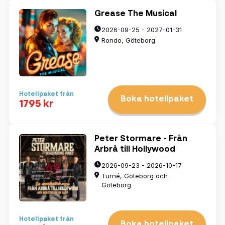
3
4
5
6
7
8
9
10
11
12
13
14
15
16
Grease The Musical
17
18
19
20
21
22
23
24
25
26
27
28
29
30
2026-09-25 - 2027-01-31
31
1
2
3
4
5
6
Rondo, Göteborg
Rensa datum
Hotellpaket från
Boka hotellpaket
1795 kr
Visa resultat
Peter Stormare - Från
Arbrå till Hollywood
2026-09-23 - 2026-10-17
Turné, Göteborg och
Göteborg
Hotellpaket från
Boka hotellpaket