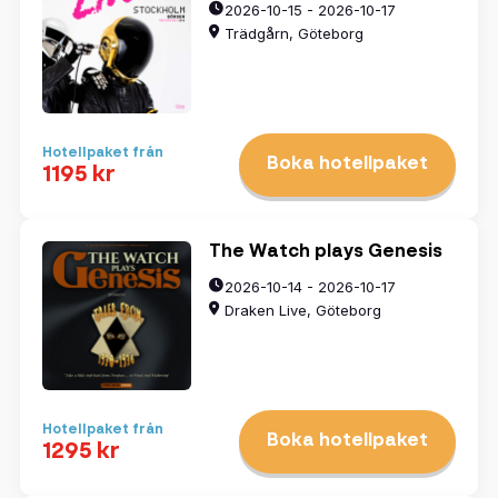
2026-10-15 - 2026-10-17
Trädgårn, Göteborg
Hotellpaket från
Boka hotellpaket
1195 kr
The Watch plays Genesis
2026-10-14 - 2026-10-17
Draken Live, Göteborg
Välj datum
augusti
2026
Hotellpaket från
Boka hotellpaket
1295 kr
mån
tis
ons
tors
fre
lör
sön
27
28
29
30
31
1
2