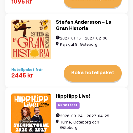
1095 kr
Stefan Andersson – La
Gran Historia
2027-01-15 - 2027-02-06
Kajskjul 8, Göteborg
Hotellpaket från
Boka hotellpaket
2445 kr
HippHipp Live!
Skrattfest
2026-09-24 - 2027-04-25
Turné, Göteborg och
Göteborg