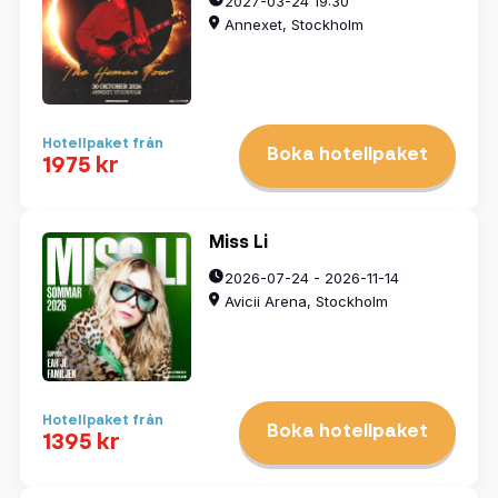
2027-03-24 19:30
3
4
5
6
7
8
9
Annexet, Stockholm
10
11
12
13
14
15
16
17
18
19
20
21
22
23
24
25
26
27
28
29
30
31
1
2
3
4
5
6
Hotellpaket från
Boka hotellpaket
1975 kr
Rensa datum
Miss Li
2026-07-24 - 2026-11-14
Visa resultat
Avicii Arena, Stockholm
Hotellpaket från
Boka hotellpaket
1395 kr