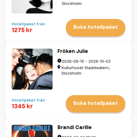
Stockholm
Hotellpaket från
Boka hotellpaket
1275 kr
Fröken Julie
2026-09-10 - 2026-10-02
Kulturhuset Stadsteatern,
Stockholm
Välj datum
Hotellpaket från
Boka hotellpaket
1345 kr
augusti
2026
mån
tis
ons
tors
fre
lör
sön
Brandi Carlile
27
28
29
30
31
1
2