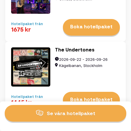
Hotellpaket från
Boka hotellpaket
1675 kr
The Undertones
2026-09-22 - 2026-09-26
Kägelbanan, Stockholm
Hotellpaket från
Boka hotellpaket
1445 kr
Se våra hotellpaket
Geoff Tate´s Operation:
Mindcrime