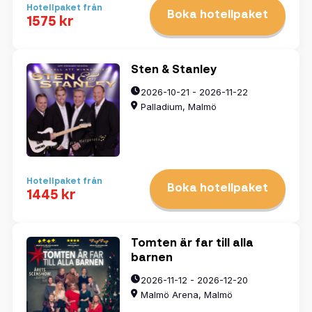
3
4
5
6
7
8
9
Hotellpaket från
Boka hotellpaket
10
11
12
13
14
15
16
1575 kr
17
18
19
20
21
22
23
24
25
26
27
28
29
30
31
1
2
3
4
5
6
Sten & Stanley
2026-10-21 - 2026-11-22
Palladium, Malmö
Rensa datum
Visa resultat
Hotellpaket från
Boka hotellpaket
1445 kr
Tomten är far till alla
barnen
2026-11-12 - 2026-12-20
Malmö Arena, Malmö