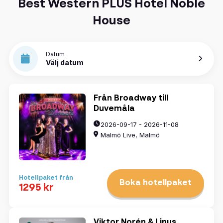
Best Western PLUS Hotel Noble
House
Datum
Välj datum
Från Broadway till
Duvemåla
2026-09-17 - 2026-11-08
Malmö Live, Malmö
Hotellpaket från
Boka hotellpaket
1295 kr
Viktor Norén & Linus