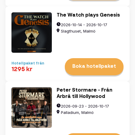
The Watch plays Genesis
2026-10-14 - 2026-10-17
Slagthuset, Malmö
Hotellpaket från
Boka hotellpaket
1295 kr
Välj datum
Peter Stormare - Från
Arbrå till Hollywood
2026-09-23 - 2026-10-17
augusti
2026
Palladium, Malmö
mån
tis
ons
tors
fre
lör
sön
27
28
29
30
31
1
2